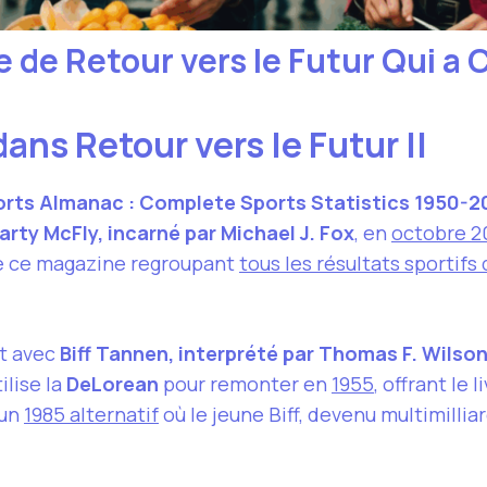
e de Retour vers le Futur Qui a
ans Retour vers le Futur II
orts Almanac : Complete Sports Statistics 1950-
arty McFly, incarné par Michael J. Fox
, en
octobre 2
ète ce magazine regroupant
tous les résultats sportif
nt avec
Biff Tannen, interprété par Thomas F. Wilso
ilise la
DeLorean
pour remonter en
1955
, offrant le
 un
1985 alternatif
où le jeune Biff, devenu multimillia