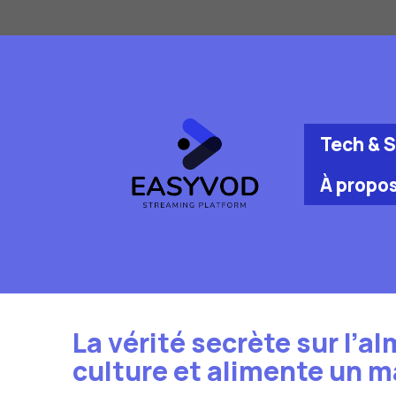
Aller
au
contenu
Tech & 
À propo
La vérité secrète sur l’a
culture et alimente un m