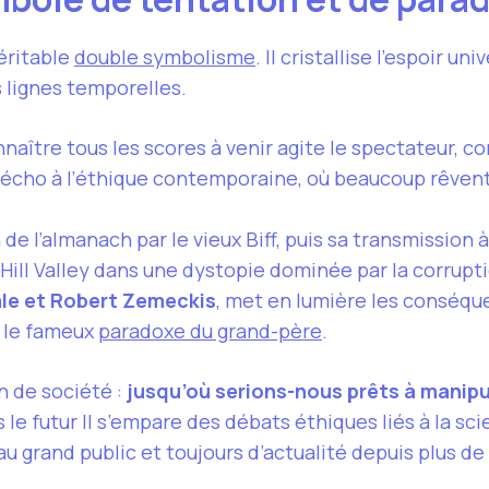
éritable
double symbolisme
. Il cristallise l’espoir un
s lignes temporelles.
nnaître tous les scores à venir agite le spectateur,
it écho à l’éthique contemporaine, où beaucoup rêven
on de l’almanach par le vieux Biff, puis sa transmissio
ill Valley dans une dystopie dominée par la corrupti
le et Robert Zemeckis
, met en lumière les conséqu
t le fameux
paradoxe du grand-père
.
n de société :
jusqu’où serions-nous prêts à manipul
le futur II s’empare des débats éthiques liés à la scie
u grand public et toujours d’actualité depuis plus de