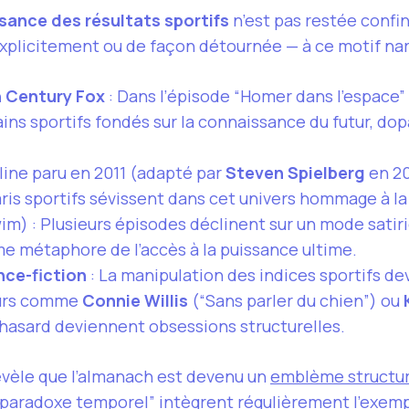
sance des résultats sportifs
n’est pas restée confiné
licitement ou de façon détournée — à ce motif narr
h Century Fox
: Dans l’épisode “Homer dans l’espace” 
ains sportifs fondés sur la connaissance du futur, dop
line paru en 2011 (adapté par
Steven Spielberg
en 20
aris sportifs sévissent dans cet univers hommage à la
m) : Plusieurs épisodes déclinent sur un mode satiriq
e métaphore de l’accès à la puissance ultime.
nce-fiction
: La manipulation des indices sportifs d
eurs comme
Connie Willis
(“Sans parler du chien”) ou
e hasard deviennent obsessions structurelles.
évèle que l’almanach est devenu un
emblème structura
e “paradoxe temporel” intègrent régulièrement l’exemp