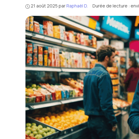
21 août 2025
par
Raphaël D.
·
Durée de lecture : env