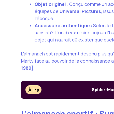
Objet originel
: Conçu comme un acces
équipes de
Universal Pictures
, issu
l’époque.
Accessoire authentique
: Selon le
subsisté. L’un d’eux réside aujourd’h
objet qui n’aurait dû exister que quel
L’almanach est rapidement devenu plus qu’
Marty face au pouvoir de la connaissance 
1989]
.
À lire
Spider-Man
L’almanach sportif : Sy