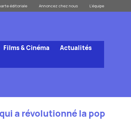
arte éditoriale
Annoncez chez nous
L’équipe
Films & Cinéma
Actualités
 qui a révolutionné la pop