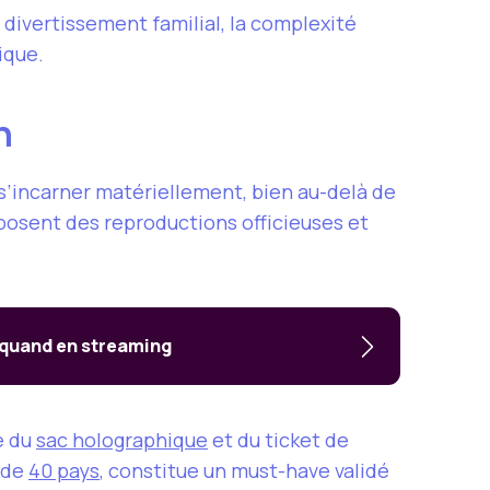
 divertissement familial, la complexité
ique.
ch
s’incarner matériellement, bien au-delà de
roposent des reproductions officieuses et
t quand en streaming
e du
sac holographique
et du ticket de
 de
40 pays
, constitue un must-have validé