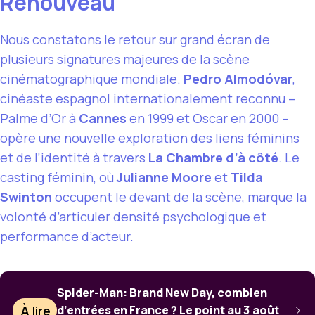
Renouveau
Nous constatons le retour sur grand écran de
plusieurs signatures majeures de la scène
cinématographique mondiale.
Pedro Almodóvar
,
cinéaste espagnol internationalement reconnu –
Palme d’Or à
Cannes
en
1999
et Oscar en
2000
–
opère une nouvelle exploration des liens féminins
et de l’identité à travers
La Chambre d’à côté
. Le
casting féminin, où
Julianne Moore
et
Tilda
Swinton
occupent le devant de la scène, marque la
volonté d’articuler densité psychologique et
performance d’acteur.
Spider-Man: Brand New Day, combien
À lire
d’entrées en France ? Le point au 3 août