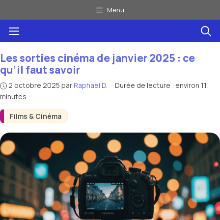
Aller
Menu
au
Menu
contenu
Les sorties cinéma de janvier 2025 : ce
qu’il faut savoir
2 octobre 2025
par
Raphaël D.
·
Durée de lecture : environ 11
minutes
Films & Cinéma