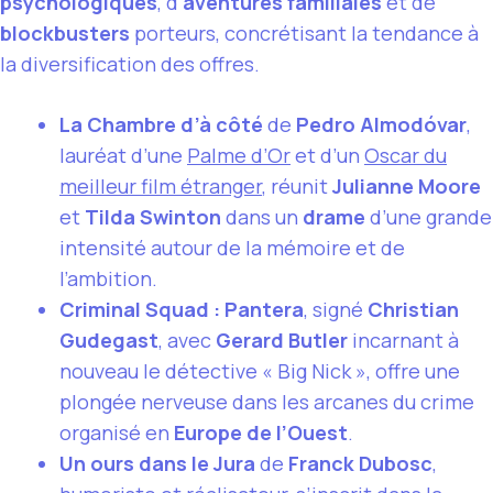
psychologiques
, d’
aventures familiales
et de
blockbusters
porteurs, concrétisant la tendance à
la diversification des offres.
La Chambre d’à côté
de
Pedro Almodóvar
,
lauréat d’une
Palme d’Or
et d’un
Oscar du
meilleur film étranger
, réunit
Julianne Moore
et
Tilda Swinton
dans un
drame
d’une grande
intensité autour de la mémoire et de
l’ambition.
Criminal Squad : Pantera
, signé
Christian
Gudegast
, avec
Gerard Butler
incarnant à
nouveau le détective « Big Nick », offre une
plongée nerveuse dans les arcanes du crime
organisé en
Europe de l’Ouest
.
Un ours dans le Jura
de
Franck Dubosc
,