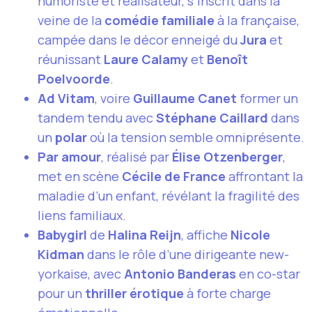
humoriste et réalisateur, s’inscrit dans la
veine de la
comédie familiale
à la française,
campée dans le décor enneigé du
Jura
et
réunissant
Laure Calamy
et
Benoît
Poelvoorde
.
Ad Vitam
, voire
Guillaume Canet
former un
tandem tendu avec
Stéphane Caillard
dans
un
polar
où la tension semble omniprésente.
Par amour
, réalisé par
Élise Otzenberger
,
met en scène
Cécile de France
affrontant la
maladie d’un enfant, révélant la fragilité des
liens familiaux.
Babygirl
de
Halina Reijn
, affiche
Nicole
Kidman
dans le rôle d’une dirigeante new-
yorkaise, avec
Antonio Banderas
en co-star
pour un
thriller érotique
à forte charge