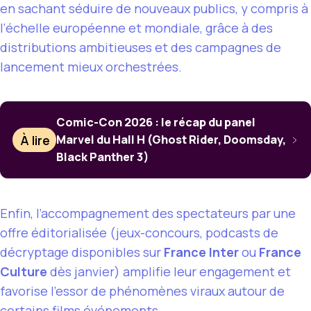
en sachant séduire de nouveaux publics, y compris à
l’échelle européenne et mondiale, grâce à des
distributions ambitieuses et des campagnes de
lancement mieux orchestrées.
Comic-Con 2026 : le récap du panel
À lire
Marvel du Hall H (Ghost Rider, Doomsday,
Black Panther 3)
Enfin, l’accompagnement des spectateurs par une
offre éditorialisée (jeux-concours, podcasts de
décryptage disponibles sur
France Inter
ou
France
Culture
dès janvier) amplifie leur engagement et
favorise l’essor de phénomènes viraux autour de
certains films événements.