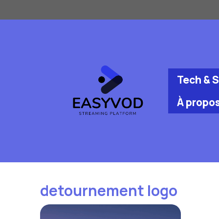
Aller
au
contenu
Tech & 
À propo
detournement logo