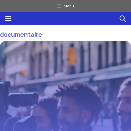
Aller
Menu
au
Menu
contenu
documentaire