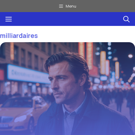
Aller
Menu
au
Menu
contenu
milliardaires