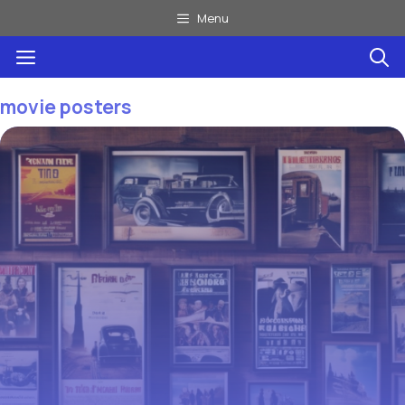
Aller
Menu
au
Menu
contenu
movie posters