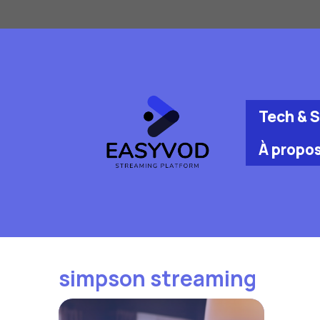
Aller
au
contenu
Tech & 
À propo
simpson streaming