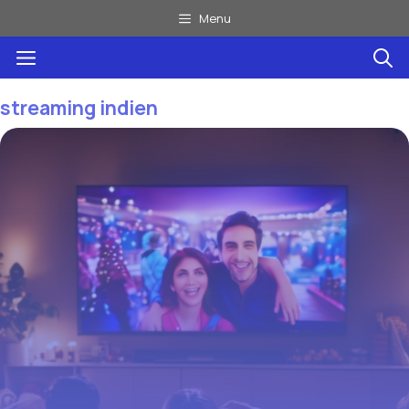
Aller
Menu
au
Menu
contenu
streaming indien