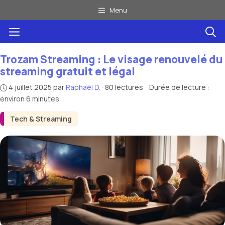
Aller
Menu
au
Menu
contenu
Trozam Streaming : Le visage renouvelé du
streaming gratuit et légal
4 juillet 2025
par
Raphaël D.
·
80 lectures
·
Durée de lecture :
environ 6 minutes
Tech & Streaming