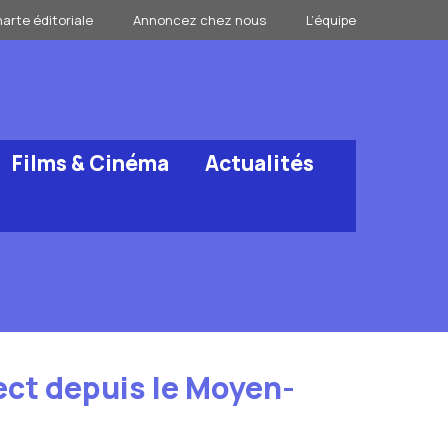
arte éditoriale
Annoncez chez nous
L’équipe
Films & Cinéma
Actualités
ect depuis le Moyen-