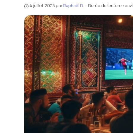
4 juillet 2025
par
Raphaël D.
·
Durée de lecture : env