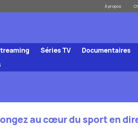
À propos
Ch
Streaming
Séries TV
Documentaires
s
longez au cœur du sport en dir