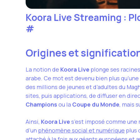
Koora Live Streaming : P
#
Origines et significati
La notion de
Koora Live
plonge ses racines
arabe. Ce mot est devenu bien plus qu’une 
des millions de jeunes et d’adultes du Magh
sites, puis applications, de diffuser en d
Champions
ou la
Coupe du Monde
, mais 
Ainsi,
Koora Live
s’est imposé comme une mar
d’un
phénomène social et numérique
plus 
attaché à la fois aux géants européens et