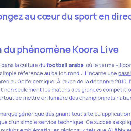
longez au cœur du sport en dire
on du phénomène Koora Live
 dans la culture du
football arabe
, où le terme « koo
simple référence au ballon rond : il incarne une
passi
reb au Golfe persique. À l’aube de la décennie 2010, l
irect non seulement les matchs des grandes compétit
surtout de mettre en lumière des championnats natio
que générique désignant tout site ou application fac
que d’un simple service technique. Ce succès s’expliq
 aux clubs emblématiques régionaux tels que
Al Ahly
e