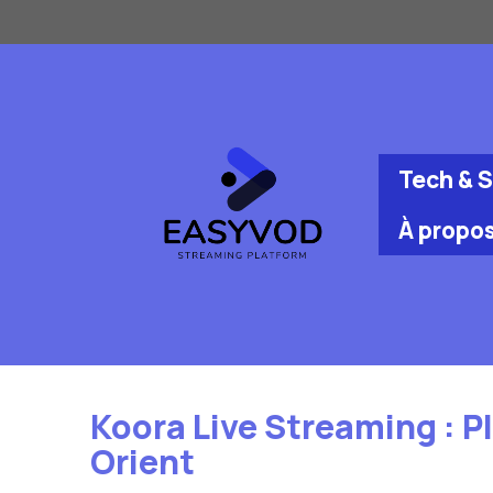
Aller
au
contenu
Tech & 
À propo
Koora Live Streaming : P
Orient