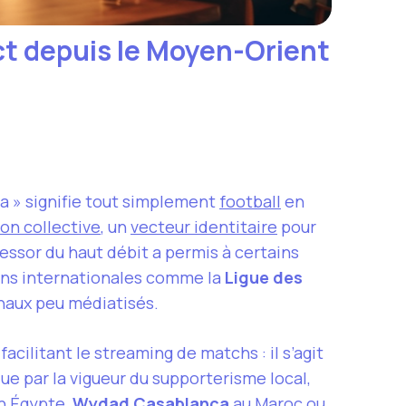
ct depuis le Moyen-Orient
ra » signifie tout simplement
football
en
on collective
, un
vecteur identitaire
pour
’essor du haut débit a permis à certains
ions internationales comme la
Ligue des
naux peu médiatisés.
ilitant le streaming de matchs : il s’agit
ue par la vigueur du supporterisme local,
n Égypte,
Wydad Casablanca
au Maroc ou