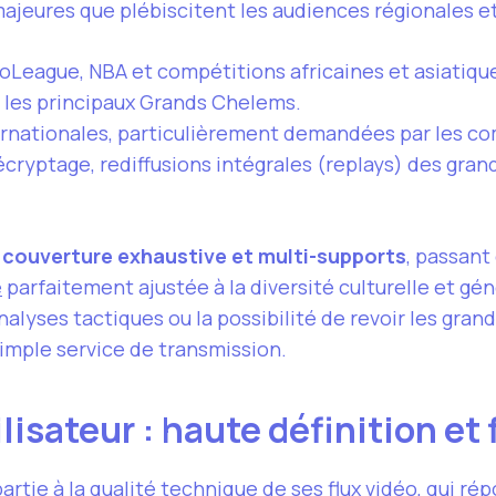
majeures que plébiscitent les audiences régionales e
roLeague, NBA et compétitions africaines et asiatiqu
e les principaux Grands Chelems.
ernationales, particulièrement demandées par les 
écryptage, rediffusions intégrales (replays) des gra
 couverture exhaustive et multi-supports
, passant
e
parfaitement ajustée à la diversité culturelle et gén
nalyses tactiques ou la possibilité de revoir les gr
simple service de transmission.
lisateur : haute définition et
artie à la qualité technique de ses flux vidéo, qui r