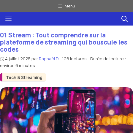
Aller
Menu
au
Menu
contenu
01 Stream : Tout comprendre sur la
plateforme de streaming qui bouscule les
codes
4 juillet 2025
par
Raphaël D.
·
126 lectures
·
Durée de lecture :
environ 6 minutes
Tech & Streaming