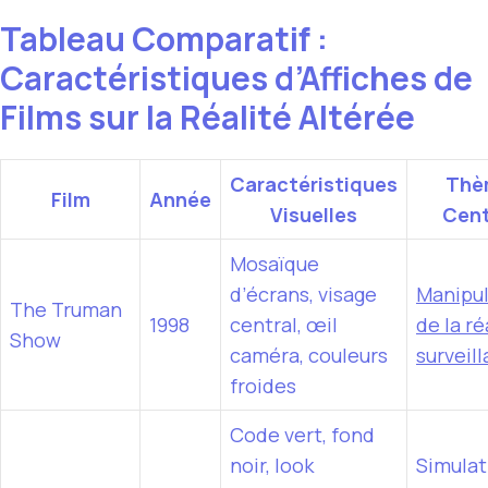
Tableau Comparatif :
Caractéristiques d’Affiches de
Films sur la Réalité Altérée
Caractéristiques
Thè
Film
Année
Visuelles
Cent
Mosaïque
d’écrans, visage
Manipul
The Truman
1998
central, œil
de la ré
Show
caméra, couleurs
surveil
froides
Code vert, fond
noir, look
Simulat