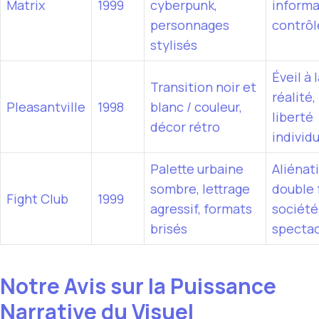
Matrix
1999
cyberpunk,
informa
personnages
contrôl
stylisés
Éveil à 
Transition noir et
réalité,
Pleasantville
1998
blanc / couleur,
liberté
décor rétro
individu
Palette urbaine
Aliénat
sombre, lettrage
double 
Fight Club
1999
agressif, formats
société
brisés
specta
Notre Avis sur la Puissance
Narrative du Visuel