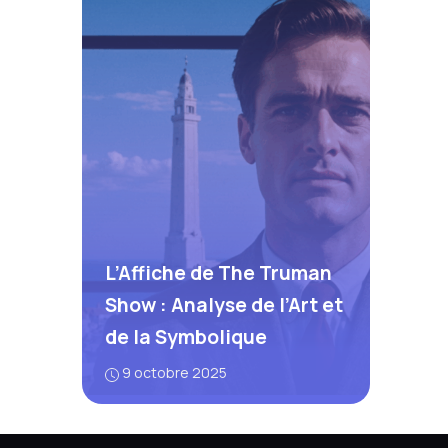
L’Affiche de The Truman
Show : Analyse de l’Art et
de la Symbolique
9 octobre 2025