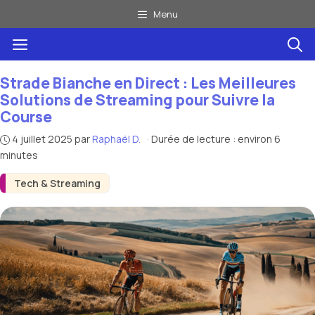
Aller
Menu
au
Menu
contenu
Strade Bianche en Direct : Les Meilleures
Solutions de Streaming pour Suivre la
Course
4 juillet 2025
par
Raphaël D.
·
Durée de lecture : environ 6
minutes
Tech & Streaming