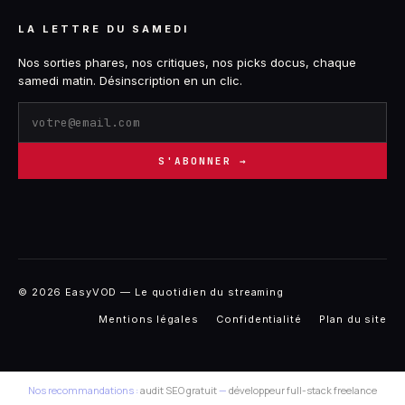
LA LETTRE DU SAMEDI
Nos sorties phares, nos critiques, nos picks docus, chaque
samedi matin. Désinscription en un clic.
S'ABONNER →
© 2026 EasyVOD — Le quotidien du streaming
Mentions légales
Confidentialité
Plan du site
Nos recommandations :
audit SEO gratuit
—
développeur full-stack freelance