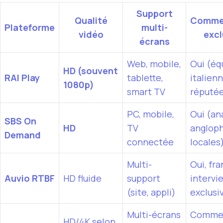
Support
Qualité
Comme
Plateforme
multi-
vidéo
excl
écrans
Web, mobile,
Oui (éq
HD (souvent
RAI Play
tablette,
italien
1080p)
smart TV
réputé
PC, mobile,
Oui (an
SBS On
HD
TV
anglop
Demand
connectée
locales
Multi-
Oui, fra
Auvio RTBF
HD fluide
support
intervi
(site, appli)
exclusi
Multi-écrans
Commen
HD/4K selon