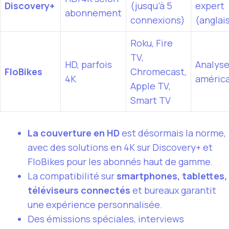
Discovery+
(jusqu’à 5
expert
abonnement
connexions)
(anglai
Roku, Fire
TV,
HD, parfois
Analys
FloBikes
Chromecast,
4K
améric
Apple TV,
Smart TV
La couverture en HD
est désormais la norme,
avec des solutions en 4K sur Discovery+ et
FloBikes pour les abonnés haut de gamme.
La compatibilité sur
smartphones, tablettes,
téléviseurs connectés
et bureaux garantit
une expérience personnalisée.
Des émissions spéciales, interviews