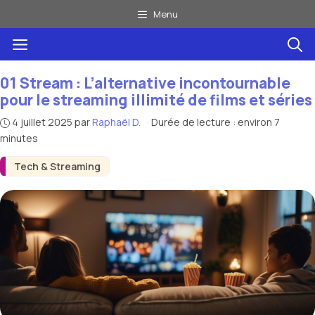
Aller
Menu
au
Menu
contenu
01 Stream : L’alternative incontournable
pour le streaming illimité de films et séries
4 juillet 2025
par
Raphaël D.
·
Durée de lecture : environ 7
minutes
Tech & Streaming