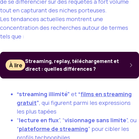
de se différencier sur des requêtes à fort volume
tout en capturant des niches porteuses.
Les tendances actuelles montrent une
concentration des recherches autour de termes
tels que :
Streaming, replay, téléchargement et
À lire
direct : quelles différences ?
“streaming illimité”
et
“
films en streaming
gratuit
”
, qui figurent parmi les expressions
les plus tapées
“
lecture en flux
”, “
visionnage sans limite
”, ou
“
plateforme de streaming
” pour cibler les
profils technophiles