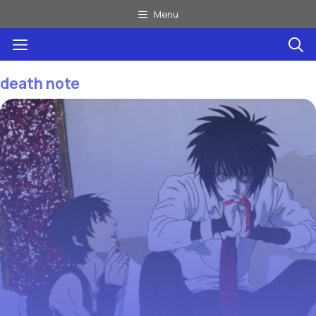
Aller
Menu
au
Menu
contenu
death note