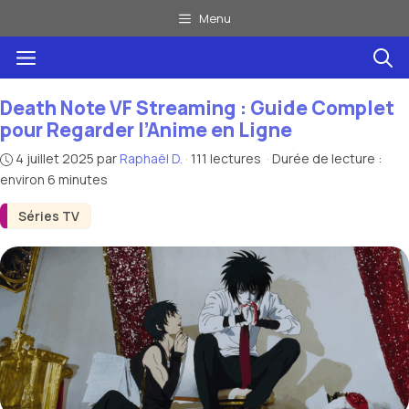
Aller
Menu
au
Menu
contenu
Death Note VF Streaming : Guide Complet
pour Regarder l’Anime en Ligne
4 juillet 2025
par
Raphaël D.
·
111 lectures
·
Durée de lecture :
environ 6 minutes
Séries TV