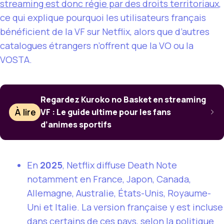
streaming est donc régie par des droits territoriaux
,
ce qui explique pourquoi les utilisateurs français
bénéficient de la VF sur Netflix, alors que d’autres
catalogues étrangers n’offrent que la VO ou la
VOSTA.
Regardez Kuroko no Basket en streaming
À lire
VF : Le guide ultime pour les fans
d’animes sportifs
En
2025
, Netflix diffuse Death Note
notamment en France, Japon, Canada,
Allemagne, Australie, États-Unis, Royaume-
Uni et Italie. La version française y est incluse
dans certains de ces pays, selon la politique