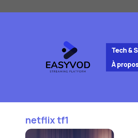
Aller
au
contenu
Tech & 
À propo
netflix tf1