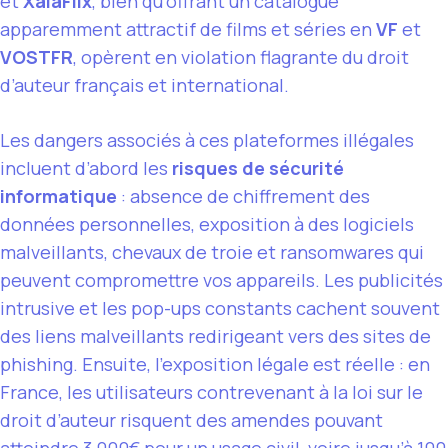
et
XalaFlix
, bien qu’offrant un catalogue
apparemment attractif de films et séries en
VF
et
VOSTFR
, opèrent en violation flagrante du droit
d’auteur français et international.
Les dangers associés à ces plateformes illégales
incluent d’abord les
risques de sécurité
informatique
: absence de chiffrement des
données personnelles, exposition à des logiciels
malveillants, chevaux de troie et ransomwares qui
peuvent compromettre vos appareils. Les publicités
intrusive et les pop-ups constants cachent souvent
des liens malveillants redirigeant vers des sites de
phishing. Ensuite, l’exposition légale est réelle : en
France, les utilisateurs contrevenant à la loi sur le
droit d’auteur risquent des amendes pouvant
atteindre 3 000€ pour un usage civil, voire jusqu’à 100