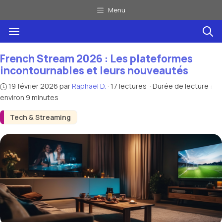
Aller
Menu
au
Menu
contenu
French Stream 2026 : Les plateformes
incontournables et leurs nouveautés
19 février 2026
par
Raphaël D.
·
17 lectures
·
Durée de lecture :
environ 9 minutes
Tech & Streaming