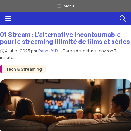
Aller
Menu
au
Menu
contenu
01 Stream : L’alternative incontournable
pour le streaming illimité de films et séries
4 juillet 2025
par
Raphaël D.
·
Durée de lecture : environ 7
minutes
Tech & Streaming