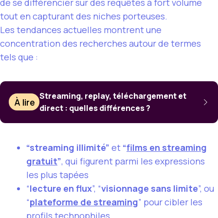
de se différencier sur des requêtes à fort volume
tout en capturant des niches porteuses.
Les tendances actuelles montrent une
concentration des recherches autour de termes
tels que :
Streaming, replay, téléchargement et
À lire
direct : quelles différences ?
“streaming illimité”
et
“
films en streaming
gratuit
”
, qui figurent parmi les expressions
les plus tapées
“
lecture en flux
”, “
visionnage sans limite
”, ou
“
plateforme de streaming
” pour cibler les
profils technophiles